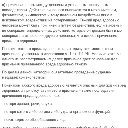
в) причинная связь между деянием и указанным преступным
последствием. Действия виновного выражаются в механическом,
физическом, химическом и тому подобном воздействии либо в
психическом воздействии на потерпевшего. Тяжкий вред здоровью
человека может быть причинен и путем бездействия, если виновный
не совершает определенных действий, которые он должен был и мог
совершить в отношении другого человека, что влечет причинение
вреда его здоровью.
Понятие тяжкого вреда здоровью характеризуется множеством
признаков, указанных в диспозиции ч. 1 ст. 111 УК. Наличие хотя бы
одного из рассматриваемых далее признаков дает основания для
признания причиненного вреда здоровью тяжким.
По делам данной категории обязательно проведение судебно-
медицинской экспертизы.
Признаком тяжкого вреда здоровью является опасный для жизни вред
здоровью, а при отсутствии этого признака – такие последствия
причинения вреда здоровью, как:
- потеря зрения, речи, слуха;
- потеря какого-либо органа либо утрата органом его функций;
- неизгладимое обезображение лица;
-расстройство здоровья,соединенное со стойкой утратой общей