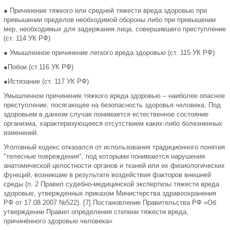
● Причинение тяжкого или средней тяжести вреда здоровью при
превышении пределов необходимой обороны либо при превышении
мер, необходимых для задержания лица, совершившего преступление
(ст. 114 УК РФ)
● Умышленное причинение легкого вреда здоровью (ст. 115 УК РФ)
●Побои (ст.116 УК РФ)
●Истязание (ст. 117 УК РФ)
Умышленное причинение тяжкого вреда здоровью – наиболее опасное
преступление, посягающее на безопасность здоровья человека. Под
здоровьем в данном случае понимается естественное состояние
организма, характеризующееся отсутствием каких-либо болезненных
изменений.
Уголовный кодекс отказался от использования традиционного понятия
"телесные повреждения", под которыми понимаются нарушения
анатомической целостности органов и тканей или их физиологических
функций, возникшие в результате воздействия факторов внешней
среды (п. 2 Правил судебно-медицинской экспертизы тяжести вреда
здоровью, утвержденных приказом Министерства здравоохранения
РФ от 17.08.2007 №522). [7].Постановление Правительства РФ «Об
утверждении Правил определения степени тяжести вреда,
причинённого здоровью человека»