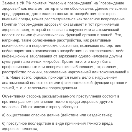
Замена в УК РФ понятия "телесные повреждения" на "повреждение
здоровья" как полагает автор вполне обоснованна. Далеко не всякий
вред здоровью, даже если он возник от воздействия факторов
внешней среды, может рассматриваться как телесное повреждение.
Понятие "повреждение здоровья" охватывает и тот причиняемый
здоровью вред, который не связан с нарушением анатомической
целостности или физиологических функций органов и тканей. Это,
например, такие болезненные расстройства, как реактивные
психические и я невротические состояния, возникшие вследствие
неблагоприятного психического воздействия на потерпевшего, либо
инфекционные заболевания от заражения одного человека другим
культурой патогенных микробов. Кроме того, это могут быть
профессиональные или венерические заболевания, отравления,
расстройство психики, заболевание наркоманией или токсикоманией и
т. п. Чаще всего, однако, приходится иметь дело с нарушением
анатомической целостности или физиологической функции органов и
тканей, т. е. с телесными повреждениями.
Объективная сторона рассматриваемого преступления состоит в
противоправном причинении тяжкого вреда здоровью другого
человека. Объективную сторону образуют:
а) общественно опасное деяние (действие или бездействие);
б) преступное последствие в виде причинения тяжкого вреда
здоровью человека;