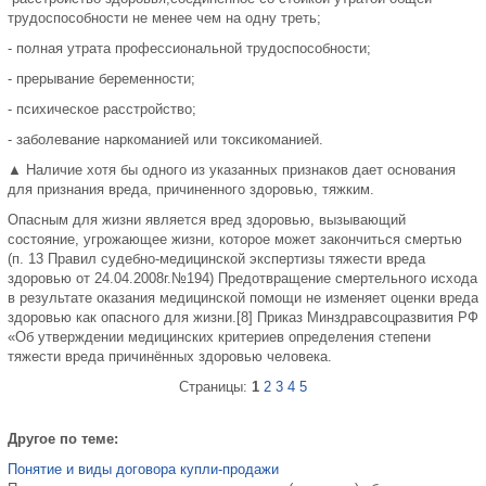
трудоспособности не менее чем на одну треть;
- полная утрата профессиональной трудоспособности;
- прерывание беременности;
- психическое расстройство;
- заболевание наркоманией или токсикоманией.
▲ Наличие хотя бы одного из указанных признаков дает основания
для признания вреда, причиненного здоровью, тяжким.
Опасным для жизни является вред здоровью, вызывающий
состояние, угрожающее жизни, которое может закончиться смертью
(п. 13 Правил судебно-медицинской экспертизы тяжести вреда
здоровью от 24.04.2008г.№194) Предотвращение смертельного исхода
в результате оказания медицинской помощи не изменяет оценки вреда
здоровью как опасного для жизни.[8] Приказ Минздравсоцразвития РФ
«Об утверждении медицинских критериев определения степени
тяжести вреда причинённых здоровью человека.
Страницы:
1
2
3
4
5
Другое по теме:
Понятие и виды договора купли-продажи