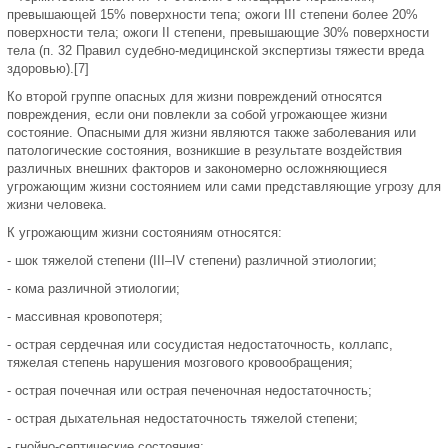
превышающей 15% поверхности тепа; ожоги III степени более 20%
поверхности тела; ожоги II степени, превышающие 30% поверхности
тела (п. 32 Правил судебно-медицинской экспертизы тяжести вреда
здоровью).[7]
Ко второй группе опасных для жизни повреждений относятся
повреждения, если они повлекли за собой угрожающее жизни
состояние. Опасными для жизни являются также заболевания или
патологические состояния, возникшие в результате воздействия
различных внешних факторов и закономерно осложняющиеся
угрожающим жизни состоянием или сами представляющие угрозу для
жизни человека.
К угрожающим жизни состояниям относятся:
- шок тяжелой степени (III–IV степени) различной этиологии;
- кома различной этиологии;
- массивная кровопотеря;
- острая сердечная или сосудистая недостаточность, коллапс,
тяжелая степень нарушения мозгового кровообращения;
- острая почечная или острая печеночная недостаточность;
- острая дыхательная недостаточность тяжелой степени;
- гнойно-септические состояния;