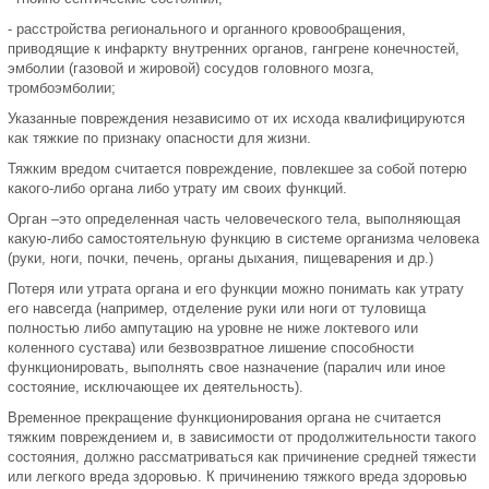
- расстройства регионального и органного кровообращения,
приводящие к инфаркту внутренних органов, гангрене конечностей,
эмболии (газовой и жировой) сосудов головного мозга,
тромбоэмболии;
Указанные повреждения независимо от их исхода квалифицируются
как тяжкие по признаку опасности для жизни.
Тяжким вредом считается повреждение, повлекшее за собой потерю
какого-либо органа либо утрату им своих функций.
Орган –это определенная часть человеческого тела, выполняющая
какую-либо самостоятельную функцию в системе организма человека
(руки, ноги, почки, печень, органы дыхания, пищеварения и др.)
Потеря или утрата органа и его функции можно понимать как утрату
его навсегда (например, отделение руки или ноги от туловища
полностью либо ампутацию на уровне не ниже локтевого или
коленного сустава) или безвозвратное лишение способности
функционировать, выполнять свое назначение (паралич или иное
состояние, исключающее их деятельность).
Временное прекращение функционирования органа не считается
тяжким повреждением и, в зависимости от продолжительности такого
состояния, должно рассматриваться как причинение средней тяжести
или легкого вреда здоровью. К причинению тяжкого вреда здоровью