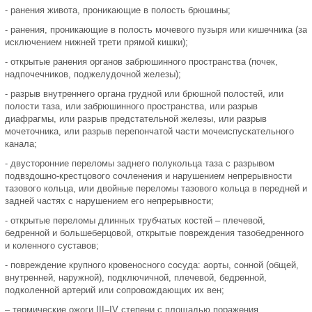
- ранения живота, проникающие в полость брюшины;
- ранения, проникающие в полость мочевого пузыря или кишечника (за
исключением нижней трети прямой кишки);
- открытые ранения органов забрюшинного пространства (почек,
надпочечников, поджелудочной железы);
- разрыв внутреннего органа грудной или брюшной полостей, или
полости таза, или забрюшинного пространства, или разрыв
диафрагмы, или разрыв предстательной железы, или разрыв
мочеточника, или разрыв перепончатой части мочеиспускательного
канала;
- двусторонние переломы заднего полукольца таза с разрывом
подвздошно-крестцового сочленения и нарушением непрерывности
тазового кольца, или двойные переломы тазового кольца в передней и
задней частях с нарушением его непрерывности;
- открытые переломы длинных трубчатых костей – плечевой,
бедренной и большеберцовой, открытые повреждения тазобедренного
и коленного суставов;
- повреждение крупного кровеносного сосуда: аорты, сонной (общей,
внутренней, наружной), подключичной, плечевой, бедренной,
подколенной артерий или сопровождающих их вен;
– термические ожоги III–IV степени с площадью поражения,