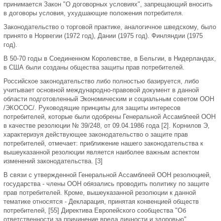
принимается Закон "О договорных условиях", запрещающий вносить
в договоры условия, ухудшающие положения потребителя.
Законодательство о торговой практике, аналогичное шведскому, было
принято в Норвегии (1972 год), Дании (1975 год). Финляндии (1975
год).
В 50-70 годы в Соединенном Королевстве, в Бельгии, в Нидерландах,
в США были созданы общества защиты прав потребителей.
Российское законодательство либо полностью базируется, либо
учитывает основной международно-правовой документ в данной
области подготовленный Экономическим и социальным советом ООН
/ЭКОСОС/. Руководящие принципы для защиты интересов
потребителей, которые были одобрены Генеральной Ассамблеей ООН
в качестве резолюции № 39/248, от 09.04.1986 года [2]. Корнилов Э,
характеризуя действующее законодательство о защите прав
потребителей, отмечает: приближение нашего законодательства к
вышеуказанной резолюции является наиболее важным аспектом
изменений законодательства. [3]
В связи с утвержденной Генеральной Ассамблеей ООН резолюцией,
государства - члены ООН обязались проводить политику по защите
прав потребителей. Кроме, вышеуказанной резолюции к данной
тематике относятся - Декларация, принятая конвенцией обществ
потребителей, [55] Директива Европейского сообщества "Об
ответственности за причинение вреда личности и здоровью",