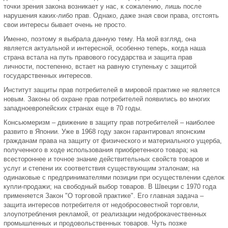
точки зрения закона возникает у нас, к сожалению, лишь после
нарушения каких-либо прав. Однако, даже зная свои права, отстоять
свои интересы бывает очень не просто.
Именно, поэтому я выбрала данную тему. На мой взгляд, она
является актуальной и интересной, особенно теперь, когда наша
страна встала на путь правового государства и защита прав
личности, постепенно, встает на равную ступеньку с защитой
государственных интересов.
Институт защиты прав потребителей в мировой практике не является
новым. Законы об охране прав потребителей появились во многих
западноевропейских странах еще в 70 годы.
Консьюмеризм – движение в защиту прав потребителей – наиболее
развито в Японии. Уже в 1968 году закон гарантировал японским
гражданам права на защиту от физического и материального ущерба,
полученного в ходе использования приобретенного товара; на
всестороннее и точное знание действительных свойств товаров и
услуг и степени их соответствия существующим эталонам; на
одинаковые с предпринимателями позиции при осуществлении сделок
купли-продажи; на свободный выбор товаров. В Швеции с 1970 года
применяется Закон "О торговой практике". Его главная задача –
защита интересов потребителя от недобросовестной торговли,
злоупотребления рекламой, от реализации недоброкачественных
промышленных и продовольственных товаров. Чуть позже