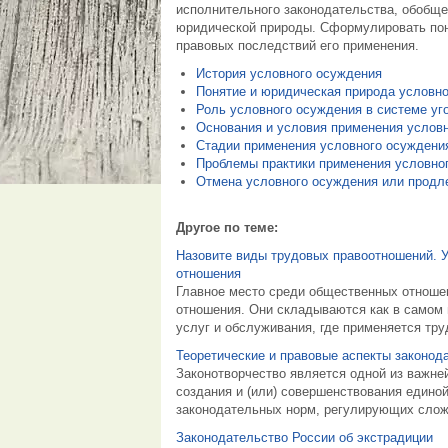
исполнительного законодательства, обобще
юридической природы. Сформулировать поня
правовых последствий его применения.
История условного осуждения
Понятие и юридическая природа условн
Роль условного осуждения в системе уг
Основания и условия применения услов
Стадии применения условного осуждени
Проблемы практики применения условно
Отмена условного осуждения или продле
Другое по теме:
Назовите виды трудовых правоотношений. 
отношения
Главное место среди общественных отноше
отношения. Они складываются как в самом 
услуг и обслуживания, где применяется тру
Теоретические и правовые аспекты законод
Законотворчество является одной из важней
создания и (или) совершенствования едино
законодательных норм, регулирующих сложи
Законодательство России об экстрадиции