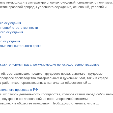
ние имеющихся в литературе спорных суждений, связанных с понятием,
тия правовой природы условного осуждения, оснований, условий и
ого осуждения
оловной ответственности
ного осуждения
я
го осуждения
ние испытательного срока
Укажите нормы права, регулирующие непосредственно трудовые
ний, составляющих предмет трудового права, занимают трудовые
процессе производства материальных и духовных благ, так и в сфере
д работников, организованных на началах общественной ...
ательного процесса в РФ
ших сторон деятельности государства, которое ставит перед собой цел
й, внутренне согласованной и непротиворечивой системы
вшиеся в обществе отношения. Необходимо отметить, что в ...