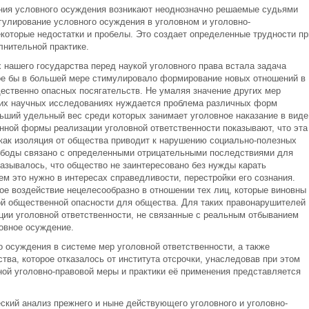
ения условного осуждения возникают неоднозначно решаемые судьями
гулирование условного осуждения в уголовном и уголовно-
которые недостатки и пробелы. Это создает определенные трудности пр
лнительной практике.
 нашего государства перед наукой уголовного права встала задача
рое бы в большей мере стимулировало формирование новых отношений в
ественно опасных посягательств. Не умаляя значение других мер
их научных исследованиях нуждается проблема различных форм
льший удельный вес среди которых занимает уголовное наказание в виде
ной формы реализации уголовной ответственности показывают, что эта
 как изоляция от общества приводит к нарушению социально-полезных
вободы связано с определенными отрицательными последствиями для
казывалось, что общество не заинтересовано без нужды карать
ем это нужно в интересах справедливости, перестройки его сознания.
ное воздействие нецелесообразно в отношении тех лиц, которые виновны 
й общественной опасности для общества. Для таких правонарушителей
ии уголовной ответственности, не связанные с реальным отбыванием
ловное осуждение.
 осуждения в системе мер уголовной ответственности, а также
тва, которое отказалось от института отсрочки, унаследовав при этом
ной уголовно-правовой меры и практики её применения представляется
ский анализ прежнего и ныне действующего уголовного и уголовно-