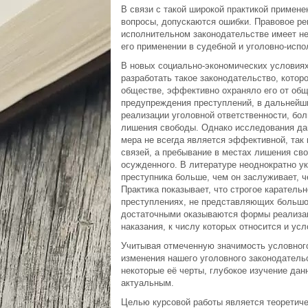
В связи с такой широкой практикой примен
вопросы, допускаются ошибки. Правовое ре
исполнительном законодательстве имеет не
его применении в судебной и уголовно-испо
В новых социально-экономических условиях
разработать такое законодательство, кото
обществе, эффективно охраняло его от общ
предупреждения преступлений, в дальнейш
реализации уголовной ответственности, бо
лишения свободы. Однако исследования дан
мера не всегда является эффективной, так
связей, а пребывание в местах лишения с
осужденного. В литературе неоднократно у
преступника больше, чем он заслуживает, ч
Практика показывает, что строгое каратель
преступлениях, не представляющих большо
достаточными оказываются формы реализац
наказания, к числу которых относится и ус
Учитывая отмеченную значимость условного
изменения нашего уголовного законодательс
некоторые её черты, глубокое изучение дан
актуальным.
Целью курсовой работы является теоретиче