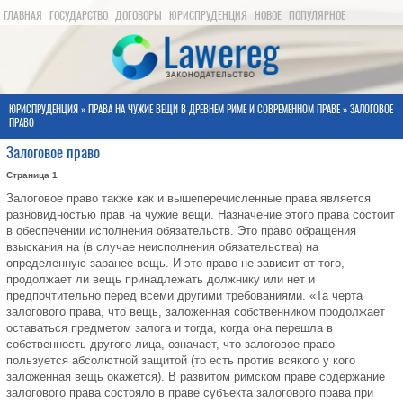
ГЛАВНАЯ
ГОСУДАРСТВО
ДОГОВОРЫ
ЮРИСПРУДЕНЦИЯ
НОВОЕ
ПОПУЛЯРНОЕ
КАРТА САЙТА
ЮРИСПРУДЕНЦИЯ
»
ПРАВА НА ЧУЖИЕ ВЕЩИ В ДРЕВНЕМ РИМЕ И СОВРЕМЕННОМ ПРАВЕ
» ЗАЛОГОВОЕ
ПРАВО
Залоговое право
Страница 1
Залоговое право также как и вышеперечисленные права является
разновидностью прав на чужие вещи. Назначение этого права состоит
в обеспечении исполнения обязательств. Это право обращения
взыскания на (в случае неисполнения обязательства) на
определенную заранее вещь. И это право не зависит от того,
продолжает ли вещь принадлежать должнику или нет и
предпочтительно перед всеми другими требованиями. «Та черта
залогового права, что вещь, заложенная собственником продолжает
оставаться предметом залога и тогда, когда она перешла в
собственность другого лица, означает, что залоговое право
пользуется абсолютной защитой (то есть против всякого у кого
заложенная вещь окажется). В развитом римском праве содержание
залогового права состояло в праве субъекта залогового права при