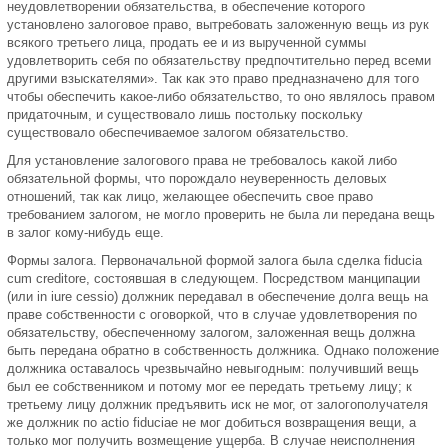
неудовлетворении обязательства, в обеспечение которого
установлено залоговое право, вытребовать заложенную вещь из рук
всякого третьего лица, продать ее и из вырученной суммы
удовлетворить себя по обязательству предпочтительно перед всеми
другими взыскателями». Так как это право предназначено для того
чтобы обеспечить какое-либо обязательство, то оно являлось правом
придаточным, и существовало лишь постольку поскольку
существовало обеспечиваемое залогом обязательство.
Для установление залогового права не требовалось какой либо
обязательной формы, что порождало неуверенность деловых
отношений, так как лицо, желающее обеспечить свое право
требованием залогом, не могло проверить не была ли передана вещь
в залог кому-нибудь еще.
Формы залога. Первоначальной формой залога была сделка fiducia
cum creditore, состоявшая в следующем. Посредством манципации
(или in iure cessio) должник передавал в обеспечение долга вещь на
праве собственности с оговоркой, что в случае удовлетворения по
обязательству, обеспеченному залогом, заложенная вещь должна
быть передана обратно в собственность должника. Однако положение
должника оставалось чрезвычайно невыгодным: получивший вещь
был ее собственником и потому мог ее передать третьему лицу; к
третьему лицу должник предъявить иск не мог, от залогополучателя
же должник по actio fiduciae не мог добиться возвращения вещи, а
только мог получить возмещение ущерба. В случае неисполнения