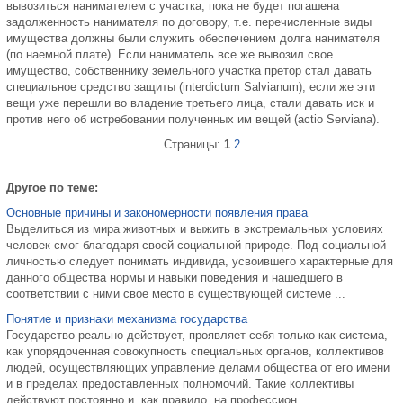
вывозиться нанимателем с участка, пока не будет погашена
задолженность нанимателя по договору, т.е. перечисленные виды
имущества должны были служить обеспечением долга нанимателя
(по наемной плате). Если наниматель все же вывозил свое
имущество, собственнику земельного участка претор стал давать
специальное средство защиты (interdictum Salvianum), если же эти
вещи уже перешли во владение третьего лица, стали давать иск и
против него об истребовании полученных им вещей (actio Serviana).
Страницы:
1
2
Другое по теме:
Основные причины и закономерности появления права
Выделиться из мира животных и выжить в экстремальных условиях
человек смог благодаря своей социальной природе. Под социальной
личностью следует понимать индивида, усвоившего характерные для
данного общества нормы и навыки поведения и нашедшего в
соответствии с ними свое место в существующей системе ...
Понятие и признаки механизма государства
Государство реально действует, проявляет себя только как система,
как упорядоченная совокупность специальных органов, коллективов
людей, осуществляющих управление делами общества от его имени
и в пределах предоставленных полномочий. Такие коллективы
действуют постоянно и, как правило, на профессион ...