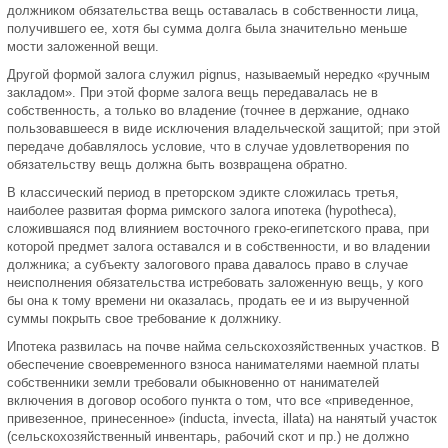
должником обязательства вещь оставалась в собственности лица,
получившего ее, хотя бы сумма долга была значительно меньше
мости заложенной вещи.
Другой формой залога служил pignus, называемый нередко «ручным
закладом». При этой форме залога вещь передавалась не в
собственность, а только во владение (точнее в держание, однако
пользовавшееся в виде исключения владельческой защитой; при этой
передаче добавлялось условие, что в случае удовлетворения по
обязательству вещь должна быть возвращена обратно.
В классический период в преторском эдикте сложилась третья,
наиболее развитая форма римского залога ипотека (hypotheca),
сложившаяся под влиянием восточного греко-египетского права, при
которой предмет залога оставался и в собственности, и во владении
должника; а субъекту залогового права давалось право в случае
неисполнения обязательства истребовать заложенную вещь, у кого
бы она к тому времени ни оказалась, продать ее и из вырученной
суммы покрыть свое требование к должнику.
Ипотека развилась на почве найма сельскохозяйственных участков. В
обеспечение своевременного взноса нанимателями наемной платы
собственники земли требовали обыкновенно от нанимателей
включения в договор особого пункта о том, что все «приведенное,
привезенное, принесенное» (inducta, invecta, illata) на нанятый участок
(сельскохозяйственный инвентарь, рабочий скот и пр.) не должно