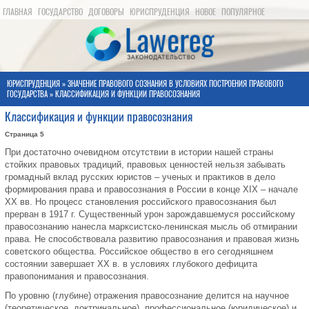
ГЛАВНАЯ
ГОСУДАРСТВО
ДОГОВОРЫ
ЮРИСПРУДЕНЦИЯ
НОВОЕ
ПОПУЛЯРНОЕ
КАРТА САЙТА
ЮРИСПРУДЕНЦИЯ
»
ЗНАЧЕНИЕ ПРАВОВОГО СОЗНАНИЯ В УСЛОВИЯХ ПОСТРОЕНИЯ ПРАВОВОГО
ГОСУДАРСТВА
» КЛАССИФИКАЦИЯ И ФУНКЦИИ ПРАВОСОЗНАНИЯ
Классификация и функции правосознания
Страница 5
При достаточно очевидном отсутствии в истории нашей страны
стойких правовых традиций, правовых ценностей нельзя забывать
громадный вклад русских юристов – ученых и практиков в дело
формирования права и правосознания в России в конце XIX – начале
XX вв. Но процесс становления российского правосознания был
прерван в 1917 г. Существенный урон зарождавшемуся российскому
правосознанию нанесла марксистско-ленинская мысль об отмирании
права. Не способствовала развитию правосознания и правовая жизнь
советского общества. Российское общество в его сегодняшнем
состоянии завершает XX в. в условиях глубокого дефицита
правопонимания и правосознания.
По уровню (глубине) отражения правосознание делится на научное
(теоретическое, доктринальное), профессиональное (юридическое) и