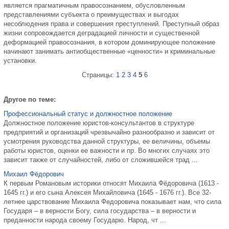
является прагматичным правосознанием, обусловленным
представлениями субъекта о преимуществах и выгодах
несоблюдения права и совершения преступлений. Преступный образ
жизни сопровождается деградацией личности и существенной
деформацией правосознания, в котором доминирующее положение
начинают занимать антиобщественные «ценности» и криминальные
установки.
Страницы:
1
2
3
4
5
6
Другое по теме:
Профессиональный статус и должностное положение
Должностное положение юристов-консультантов в структуре
предприятий и организаций чрезвычайно разнообразно и зависит от
усмотрения руководства данной структуры, ее величины, объемы
работы юристов, оценки ее важности и пр. Во многих случаях это
зависит также от случайностей, либо от сложившейся трад ...
Михаил Фёдорович
К первым Романовым историки относят Михаила Фёдоровича (1613 -
1645 гг.) и его сына Алексея Михайловича (1645 - 1676 гг.). Все 32-
летнее царствование Михаила Федоровича показывает нам, что сила
Государя – в верности Богу, сила государства – в верности и
преданности народа своему Государю. Народ, чт ...