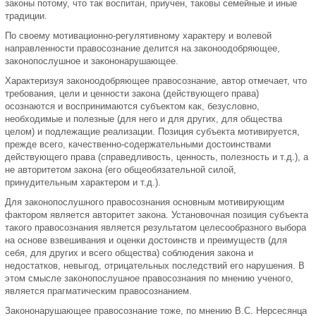
законы потому, что так воспитан, приучен, таковы семейные и иные
традиции.
По своему мотивационно-регулятивному характеру и волевой
направленности правосознание делится на законоодобряющее,
законопослушное и закононарушающее.
Характеризуя законоодобряющее правосознание, автор отмечает, что
требования, цели и ценности закона (действующего права)
осознаются и воспринимаются субъектом как, безусловно,
необходимые и полезные (для него и для других, для общества
целом) и подлежащие реализации. Позиция субъекта мотивируется,
прежде всего, качественно-содержательными достоинствами
действующего права (справедливость, ценность, полезность и т.д.), а
не авторитетом закона (его общеобязательной силой,
принудительным характером и т.д.).
Для законопослушного правосознания основным мотивирующим
фактором является авторитет закона. Установочная позиция субъекта
такого правосознания является результатом целесообразного выбора
на основе взвешивания и оценки достоинств и преимуществ (для
себя, для других и всего общества) соблюдения закона и
недостатков, невыгод, отрицательных последствий его нарушения. В
этом смысле законопослушное правосознания по мнению ученого,
является прагматическим правосознанием.
Закононарушающее правосознание тоже, по мнению В.С. Нерсесянца