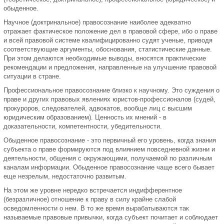
обыденное.
Научное (доктринальное) правосознание наиболее адекватно
отражает фактическое положение дел в правовой сфере, ибо о праве
и всей правовой системе квалифицированно судят ученые, приводя
соответствующие аргументы, обоснования, статистические данные.
При этом делаются необходимые выводы, вносятся практические
рекомендации и предложения, направленные на улучшение правовой
ситуации в стране.
Профессиональное правосознание близко к научному. Это суждения о
праве и других правовых явлениях юристов-профессионалов (судей,
прокуроров, следователей, адвокатов, вообще лиц с высшим
юридическим образованием). Ценность их мнений - в
доказательности, компетентности, убедительности.
Обыденное правосознание - это первичный его уровень, когда знания
субъекта о праве формируются под влиянием повседневной жизни и
деятельности, общения с окружающими, получаемой по различным
каналам информации. Обыденное правосознание чаще всего бывает
еще незрелым, недостаточно развитым.
На этом же уровне нередко встречается индифферентное
(безразличное) отношение к праву в силу крайне слабой
осведомленности о нем. В то же время вырабатываются так
называемые правовые привычки, когда субъект почитает и соблюдает