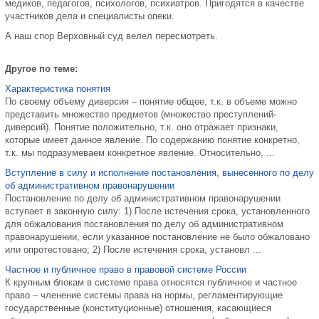
медиков, педагогов, психологов, психиатров. Пригодятся в качестве
участников дела и специалисты опеки.
А наш спор Верховный суд велел пересмотреть.
Другое по теме:
Характеристика понятия
По своему объему диверсия – понятие общее, т.к. в объеме можно
представить множество предметов (множество преступлений-
диверсий). Понятие положительно, т.к. оно отражает признаки,
которые имеет данное явление. По содержанию понятие конкретно,
т.к. мы подразумеваем конкретное явление. Относительно, ...
Вступление в силу и исполнение постановления, вынесенного по делу
об административном правонарушении
Постановление по делу об административном правонарушении
вступает в законную силу: 1) После истечения срока, установленного
для обжалования постановления по делу об административном
правонарушении, если указанное постановление не было обжаловано
или опротестовано; 2) После истечения срока, установл ...
Частное и публичное право в правовой системе России
К крупным блокам в системе права относятся публичное и частное
право – членение системы права на нормы, регламентирующие
государственные (конституционные) отношения, касающиеся