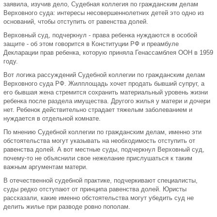
заявила, изучив дело, Судебная коллегия по гражданским делам
Верховного суда: интересы несовершеннолетних детей это одно из
оснований, чтобы отступить от равенства долей.
Верховный суд, подчеркнул - права ребенка нуждаются в особой
защите - об этом говорится в Конституции РФ и преамбуле
Декларации прав ребенка, которую приняла Генассамблея ООН в 1959
году.
Вот логика рассуждений Судебной коллегии по гражданским делам
Верховного суда РФ. Жилплощадь хочет продать бывший супруг, а
его бывшая жена стремится сохранить материальный уровень жизни
ребенка после раздела имущества. Другого жилья у матери и дочери
нет. Ребенок действительно страдает тяжелым заболеванием и
нуждается в отдельной комнате.
По мнению Судебной коллегии по гражданским делам, именно эти
обстоятельства могут указывать на необходимость отступить от
равенства долей. А вот местные суды, подчеркнул Верховный суд,
почему-то не объяснили свое нежелание прислушаться к таким
важным аргументам матери.
В отечественной судебной практике, подчеркивают специалисты,
суды редко отступают от принципа равенства долей. Юристы
рассказали, какие именно обстоятельства могут убедить суд не
делить жилье при разводе ровно пополам.