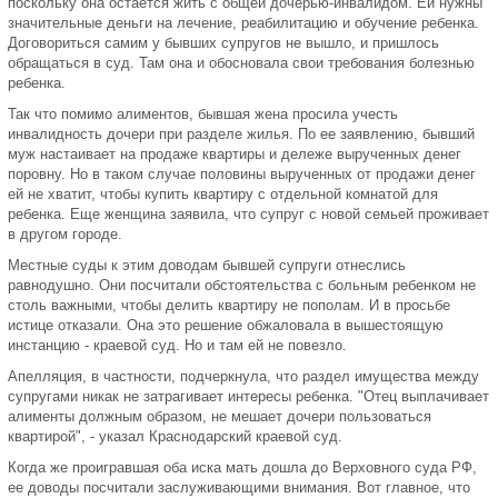
поскольку она остается жить с общей дочерью-инвалидом. Ей нужны
значительные деньги на лечение, реабилитацию и обучение ребенка.
Договориться самим у бывших супругов не вышло, и пришлось
обращаться в суд. Там она и обосновала свои требования болезнью
ребенка.
Так что помимо алиментов, бывшая жена просила учесть
инвалидность дочери при разделе жилья. По ее заявлению, бывший
муж настаивает на продаже квартиры и дележе вырученных денег
поровну. Но в таком случае половины вырученных от продажи денег
ей не хватит, чтобы купить квартиру с отдельной комнатой для
ребенка. Еще женщина заявила, что супруг с новой семьей проживает
в другом городе.
Местные суды к этим доводам бывшей супруги отнеслись
равнодушно. Они посчитали обстоятельства с больным ребенком не
столь важными, чтобы делить квартиру не пополам. И в просьбе
истице отказали. Она это решение обжаловала в вышестоящую
инстанцию - краевой суд. Но и там ей не повезло.
Апелляция, в частности, подчеркнула, что раздел имущества между
супругами никак не затрагивает интересы ребенка. "Отец выплачивает
алименты должным образом, не мешает дочери пользоваться
квартирой", - указал Краснодарский краевой суд.
Когда же проигравшая оба иска мать дошла до Верховного суда РФ,
ее доводы посчитали заслуживающими внимания. Вот главное, что