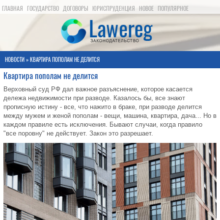
ГЛАВНАЯ
ГОСУДАРСТВО
ДОГОВОРЫ
ЮРИСПРУДЕНЦИЯ
НОВОЕ
ПОПУЛЯРНОЕ
КАРТА САЙТА
НОВОСТИ
» КВАРТИРА ПОПОЛАМ НЕ ДЕЛИТСЯ
Квартира пополам не делится
Верховный суд РФ дал важное разъяснение, которое касается
дележа недвижимости при разводе. Казалось бы, все знают
прописную истину - все, что нажито в браке, при разводе делится
между мужем и женой пополам - вещи, машина, квартира, дача... Но в
каждом правиле есть исключения. Бывают случаи, когда правило
"все поровну" не действует. Закон это разрешает.