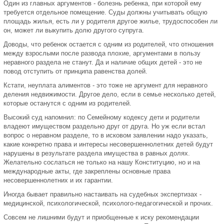
Один из главных аргументов - болезнь ребенка, при которой ему
требуется отдельное помещение. Суды должны учитывать общую
площадь жилья, есть ли у родителя другое жилье, трудоспособен ли
он, может ли выкупить долю другого супруга.
Доводы, что ребенок остается с одним из родителей, что отношения
между взрослыми после развода плохие, аргументами в пользу
неравного раздела не станут. Да и наличие общих детей - это не
повод отступить от принципа равенства долей.
Кстати, неуплата алиментов - это тоже не аргумент для неравного
деления недвижимости. Другое дело, если в семье несколько детей,
которые останутся с одним из родителей.
Высокий суд напомнил: по Семейному кодексу дети и родители
владеют имуществом раздельно друг от друга. Но уж если встал
вопрос о неравном разделе, то в исковом заявлении надо указать,
какие конкретно права и интересы несовершеннолетних детей будут
нарушены в результате раздела имущества в равных долях.
Желательно сослаться не только на нашу Конституцию, но и на
международные акты, где закреплены основные права
несовершеннолетних и их гарантии.
Иногда бывает правильно настаивать на судебных экспертизах -
медицинской, психологической, психолого-педагогической и прочих.
Совсем не лишними будут и приобщенные к иску рекомендации